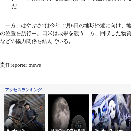
だ
一方、はやぶさ2は今年12月6日の地球帰還に向け、地球
の位置を航行中。日米は成果を競う一方、回収した物
などの協力関係を結んでいる。
责任reporter :news
アクセスランキング
Runkun Yu:
月面の日の当たる場
Ningbo,Zhejiang