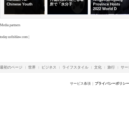
Chinese Youth
所で「水分子
Province Hosts
2022 World D
Media partners
today.usfishlaw.com
|
最初のページ
世界
ビジネス
ライフスタイル
文化
旅行
サー
サービス条項
|
プライバシーポリシ