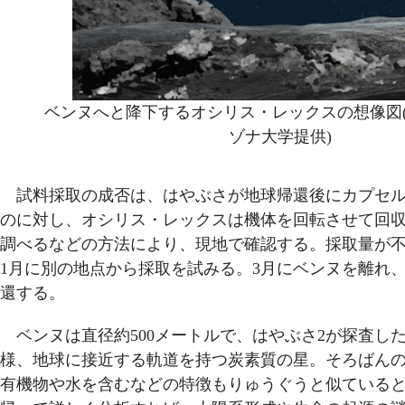
ベンヌへと降下するオシリス・レックスの想像図(
ゾナ大学提供)
試料採取の成否は、はやぶさが地球帰還後にカプセル
のに対し、オシリス・レックスは機体を回転させて回
調べるなどの方法により、現地で確認する。採取量が
1月に別の地点から採取を試みる。3月にベンヌを離れ、
還する。
ベンヌは直径約500メートルで、はやぶさ2が探査し
様、地球に接近する軌道を持つ炭素質の星。そろばん
有機物や水を含むなどの特徴もりゅうぐうと似ている