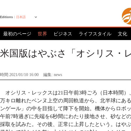
Editions
日本語
最初のページ
世界
ビジネス
ライフスタイル
文化
米国版はやぶさ「オシリス・
時間:2021/01/10 16:00
編集: news
オシリス・レックスは21日午前3時ごろ（日本時間）、地
万キロ離れたベンヌ上空の周回軌道から、北半球にあ
ンゲール」の中を目指して降下を開始。機体からロボ
午前7時過ぎに先端を6秒間にわたり接地させ、砂などの
採取を試みた。その後、正常に上昇したという。はやぶ